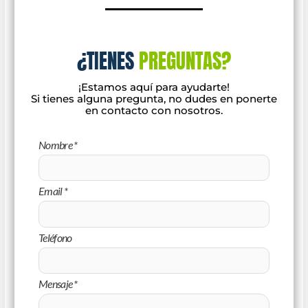
¿TIENES
PREGUNTAS?
¡
Est
am
os
aqu
í
para
ay
ud
art
e
!
Si
ti
enes
al
gun
a
pre
g
unta
,
no
dudes
en
p
onert
e
en
contact
o
con
nos
ot
ros
.
Nombre
*
Email
*
Teléfono
Mensaje
*