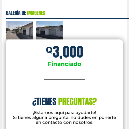
GALERÍA DE
IMAGENES
3,000
Q
Financiado
¿TIENES
PREGUNTAS?
¡
Est
am
os
aqu
í
para
ay
ud
art
e
!
Si
ti
enes
al
gun
a
pre
g
unta
,
no
dudes
en
p
onert
e
en
contact
o
con
nos
ot
ros
.