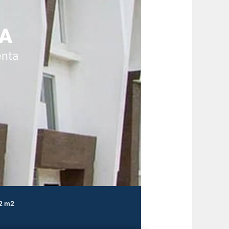
A
enta
2 m2