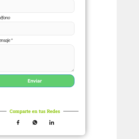
léfono
nsaje
*
Enviar
Comparte en tus Redes