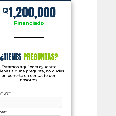
1,200,000
Q
Financiado
¿TIENES
PREGUNTAS?
¡
Est
am
os
aqu
í
para
ay
ud
art
e
!
i
enes
al
gun
a
pre
g
unta
,
no
dudes
en
p
onert
e
en
contact
o
con
nos
ot
ros
.
ombre
*
ail
*