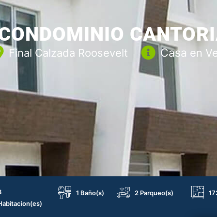
CONDOMINIO CANTORI
Casa
Final Calzada Roosevelt
en V
3
1 Baño(s)
2 Parqueo(s)
17
Habitacion(es)