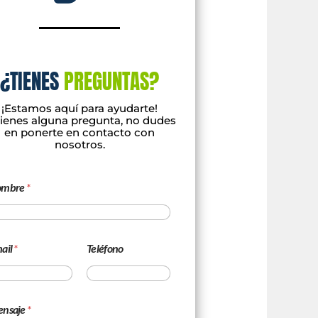
¿TIENES
PREGUNTAS?
¡
Est
am
os
aqu
í
para
ay
ud
art
e
!
i
enes
al
gun
a
pre
g
unta
,
no
dudes
en
p
onert
e
en
contact
o
con
nos
ot
ros
.
ombre
*
ail
*
Teléfono
nsaje
*